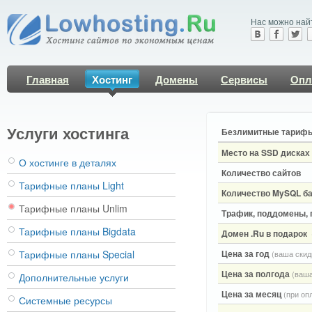
Нас можно най
Главная
Хостинг
Домены
Сервисы
Опл
Услуги хостинга
Безлимитные тариф
Место на SSD дисках
О хостинге в деталях
Количество сайтов
Тарифные планы Light
Количество MySQL б
Тарифные планы Unlim
Трафик, поддомены, 
Тарифные планы Bigdata
Домен .Ru в подарок
Тарифные планы Special
Цена за год
(ваша скид
Цена за полгода
(ваша
Дополнительные услуги
Цена за месяц
(при оп
Системные ресурсы