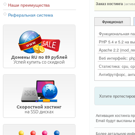
Заказ хостинга
(актив
Наши преимущества
Реферальная система
Функционал
Функциональная па
PHP 5.4 и 5.2 на в
Apache 2.2 (mod_re
Веб интерфейс: ph
Статиcтика: cpu, cp
Антибрутфорс, анти
Хотите протестиров
Активация хостинга п
Email будут высланы 
Более детальную инфо