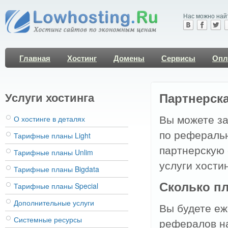
Нас можно най
Главная
Хостинг
Домены
Сервисы
Опл
Услуги хостинга
Партнерск
Вы можете за
О хостинге в деталях
по реферальн
Тарифные планы Light
партнерскую 
Тарифные планы Unlim
услуги хостин
Тарифные планы Bigdata
Сколько п
Тарифные планы Special
Дополнительные услуги
Вы будете е
Системные ресурсы
рефералов на