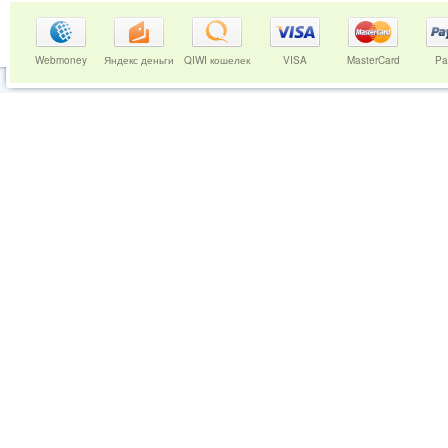
Webmoney
Яндекс деньги
QIWI кошелек
VISA
MasterCard
Pa