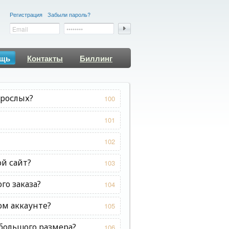
Регистрация
Забыли пароль?
щь
Контакты
Биллинг
зрослых?
100
101
102
ой сайт?
103
го заказа?
104
ом аккаунте?
105
большого размера?
106