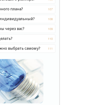
ного плана?
107
 индивидуальный?
108
ы через вас?
109
делать?
110
ожно выбрать самому?
111