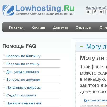
Нас можно най
Главная
Хостинг
Домены
Сервисы
Опл
Помощь FAQ
Могу л
Могу ли
Вопросы по биллингу
Вопросы по хостингу
Тарифные п
Доп. услуги хостинга
можете само
в меньшую.
Вопросы по доменам
занятого ди
Популярные вопросы
должно соо
Служба поддержки
Правила пользования