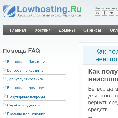
Нас можно най
Главная
Хостинг
Домены
Сервисы
Опл
Помощь FAQ
Как по
неиспо
Вопросы по биллингу
Как пол
Вопросы по хостингу
неиспол
Доп. услуги хостинга
Вы всегда м
Вопросы по доменам
для этого о
Популярные вопросы
вернуть сре
Служба поддержки
средств.
Правила пользования